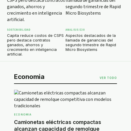
SOSTENIBILIDAD
ANALISIS E30
RRH
Capita reduce costos de CSPS
Aspectos destacados de la
Con
pero destaca contratos
llamada de ganancias del
los
ganados, ahorros y
segundo trimestre de Rapid
equ
crecimiento en inteligencia
Micro Biosystems
dem
artificial.
Economia
VER TODO
ECONOMIA
Camionetas eléctricas compactas
alcanzan capacidad de remolque