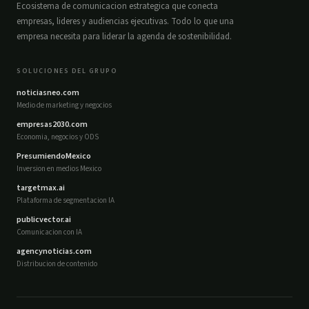
Ecosistema de comunicacion estrategica que conecta
empresas, lideres y audiencias ejecutivas. Todo lo que una
empresa necesita para liderar la agenda de sostenibilidad.
SOLUCIONES DEL GRUPO
noticiasneo.com
Medio de marketing y negocios
empresas2030.com
Economia, negocios y ODS
PresumiendoMexico
Inversion en medios Mexico
targetmax.ai
Plataforma de segmentacion IA
publicvector.ai
Comunicacion con IA
agencynoticias.com
Distribucion de contenido