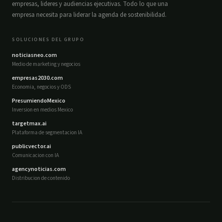
empresas, lideres y audiencias ejecutivas. Todo lo que una
empresa necesita para liderar la agenda de sostenibilidad.
SOLUCIONES DEL GRUPO
noticiasneo.com
Medio de marketing y negocios
empresas2030.com
Economia, negocios y ODS
PresumiendoMexico
Inversion en medios Mexico
targetmax.ai
Plataforma de segmentacion IA
publicvector.ai
Comunicacion con IA
agencynoticias.com
Distribucion de contenido