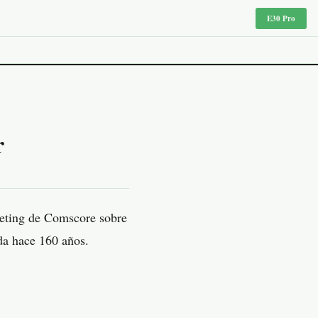
E30 Pro
r
keting de Comscore sobre
ada hace 160 años.