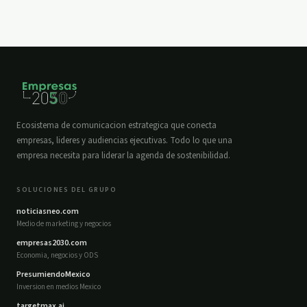
Ecosistema de comunicacion estrategica que conecta
empresas, lideres y audiencias ejecutivas. Todo lo que una
empresa necesita para liderar la agenda de sostenibilidad.
SOLUCIONES DEL GRUPO
noticiasneo.com
Medio de marketing y negocios
empresas2030.com
Economia, negocios y ODS
PresumiendoMexico
Inversion en medios Mexico
targetmax.ai