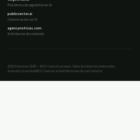
Plataforma de segmentacion IA
publicvector.ai
Comunicacion con IA
agencynoticias.com
Distribucion de contenido
2026 Empresas 2030 — NEO Comunicaciones. Todos los derechos reservados.
Aviso de privacidad
NEO Comunicaciones
Terminos de uso
Contacto